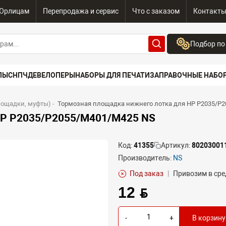
Юрлицам
Перепродажа и сервис
Что с заказом
Контакт
Подбор по
Бренд:
ПЫ
СНПЧ
ДЕВЕЛОПЕРЫ
НАБОРЫ ДЛЯ ПЕЧАТИ
ЗАПРАВОЧНЫЕ НАБО
Выберите бренд
Устройство:
лощадки, муфты)
-
Тормозная площадка нижнего лотка для HP P2035/P
Сначала выберите
HP P2035/P2055/M401/M425 NS
Код:
41355
Артикул:
80203001
Производитель:
NS
Под заказ
|
Привозим в сре
12 BYN
-
+
В корзину