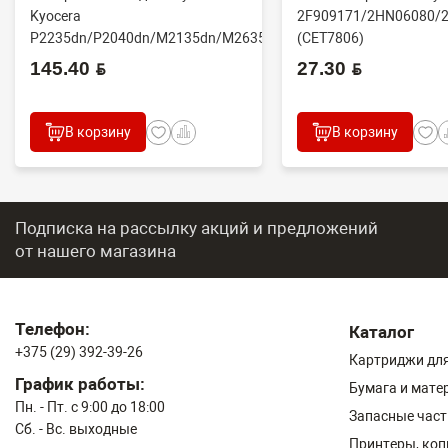
Kyocera
2F909171/2HN06080/
P2235dn/P2040dn/M2135dn/M2635dn/M2735dw/M2040dn
(CET7806)
(O...
2100DN/4100DN/4200D
145.40 BYN
27.30 BYN
В корзину
В корзину
Подписка на рассылку акций и предложений
от нашего магазина
Телефон:
Каталог
+375 (29) 392-39-26
Картриджи для
График работы:
Бумага и мате
Пн. - Пт. с 9:00 до 18:00
Запасные част
Сб. - Вс. выходные
Принтеры, ко