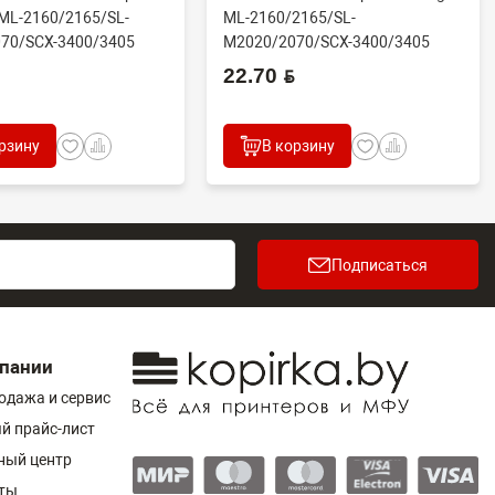
ML-2160/2165/SL-
ML-2160/2165/SL-
70/SCX-3400/3405
M2020/2070/SCX-3400/3405
.
(совм) JC93-005...
22.70 BYN
рзину
В корзину
Подписаться
пании
одажа и сервис
й прайс-лист
ный центр
ты