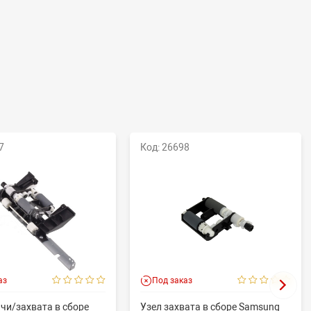
7
Код: 26698
аз
Под заказ
чи/захвата в сборе
Узел захвата в сборе Samsung