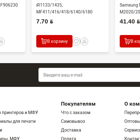
2F906230
iR1133/1435,
Samsung 
MF411/416/418/6140/6180
M2020/20
N/60...
(CET), DGP0606, FC7-618...
(совм) J..
7.70 BYN
41.40 BYN
В корзину
В ко
Покупателям
О ком
 принтеров и МФУ
Что с заказом
Перепр
риалы для печати
Самовывоз
Оптовы
и
Доставка
Сервис
пиры, МФУ
Оплата
Контак