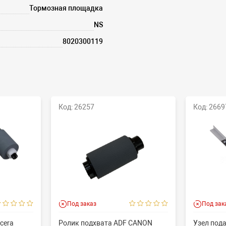
Тормозная площадка
NS
8020300119
Код: 26257
Код: 2669
Под заказ
Под зак
cera
Ролик подхвата ADF CANON
Узел пода