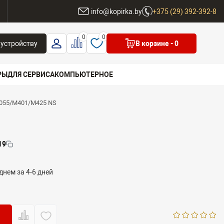
ы
info@kopirka.by
+375 (29) 392-392-8
0
0
 устройству
В корзине
- 0
РЫ
ДЛЯ СЕРВИСА
КОМПЬЮТЕРНОЕ
2055/M401/M425 NS
 бренд
19
днем за 4-6 дней