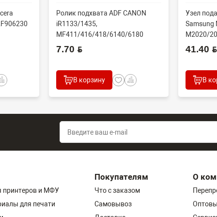
cera
Ролик подхвата ADF CANON
Узел пода
2F906230
iR1133/1435,
Samsung 
MF411/416/418/6140/6180
M2020/20
N/60...
(CET), DGP0606, FC7-618...
(совм) J..
7.70 BYN
41.40 BYN
В корзину
В ко
Покупателям
О ком
 принтеров и МФУ
Что с заказом
Перепр
риалы для печати
Самовывоз
Оптовы