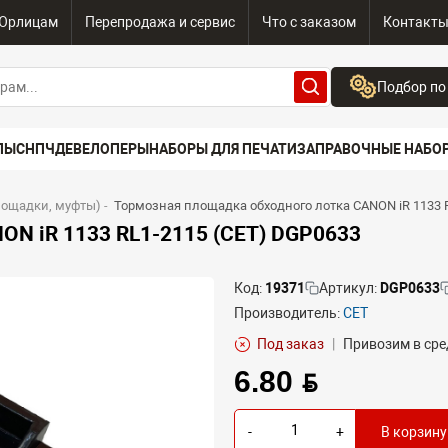
Юрлицам
Перепродажа и сервис
Что с заказом
Контакт
Подбор по
Бренд:
ПЫ
СНПЧ
ДЕВЕЛОПЕРЫ
НАБОРЫ ДЛЯ ПЕЧАТИ
ЗАПРАВОЧНЫЕ НАБО
Выберите бренд
Устройство:
лощадки, муфты)
-
Тормозная площадка обходного лотка CANON iR 1133 
Сначала выберите
ON iR 1133 RL1-2115 (CET) DGP0633
Код:
19371
Артикул:
DGP0633
Производитель:
CET
Под заказ
|
Привозим в сре
6.80 BYN
-
+
В корзину