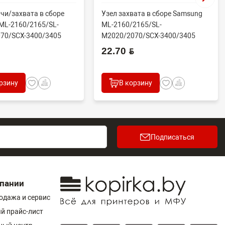
чи/захвата в сборе
Узел захвата в сборе Samsung
ML-2160/2165/SL-
ML-2160/2165/SL-
70/SCX-3400/3405
M2020/2070/SCX-3400/3405
.
(совм) JC93-005...
22.70 BYN
рзину
В корзину
Подписаться
пании
одажа и сервис
й прайс-лист