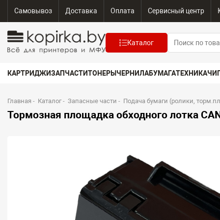
Самовывоз
Доставка
Оплата
Сервисный центр
Каталог
КАРТРИДЖИ
ЗАПЧАСТИ
ТОНЕРЫ
ЧЕРНИЛА
БУМАГА
ТЕХНИКА
ЧИ
Главная
-
Каталог
-
Запасные части
-
Подача бумаги (ролики, торм.п
Тормозная площадка обходного лотка CAN