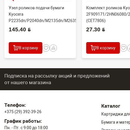
Узел роликов подачи бумаги
Комплект роликов Kyo
Kyocera
2F909171/2HN06080/
P2235dn/P2040dn/M2135dn/M2635dn/M2735dw/M2040dn
(CET7806)
(O...
2100DN/4100DN/4200D
145.40 BYN
27.30 BYN
В корзину
В корзину
Подписка на рассылку акций и предложений
от нашего магазина
Телефон:
Каталог
+375 (29) 392-39-26
Картриджи для
График работы:
Бумага и мате
Пн. - Пт. с 9:00 до 18:00