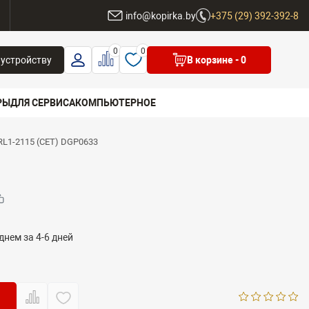
ы
info@kopirka.by
+375 (29) 392-392-8
0
0
 устройству
В корзине
- 0
РЫ
ДЛЯ СЕРВИСА
КОМПЬЮТЕРНОЕ
RL1-2115 (CET) DGP0633
 бренд
днем за 4-6 дней