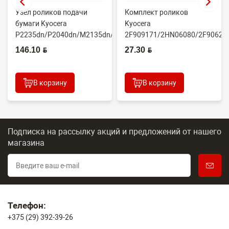
Узел роликов подачи
Комплект роликов
бумаги Kyocera
Kyocera
P2235dn/P2040dn/M2135dn/M2635dn/M2735dw/M2040dn
2F909171/2HN06080/2F90623
(O...
(CET7806)
146.10 BYN
27.30 BYN
2100DN/4100DN/4200DN/60...
В корзину
В корзину
Подписка на рассылку акций и предложений
от нашего
магазина
Телефон:
+375 (29) 392-39-26