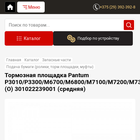
Меню
+375 (29) 392-392-8
Подбор по устройству
Бренд:
Главная
Каталог
Запасные части
Выберите бренд
Подача бумаги (ролики, торм.площадки, муфты)
Тормозная площадка Pantum
Устройство:
P3010/P3300/M6700/M6800/M7100/M7200/M7
Сначала выберите бренд
(O) 301022239001 (средняя)