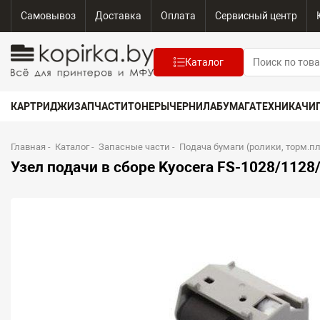
Самовывоз
Доставка
Оплата
Сервисный центр
Каталог
КАРТРИДЖИ
ЗАПЧАСТИ
ТОНЕРЫ
ЧЕРНИЛА
БУМАГА
ТЕХНИКА
ЧИ
Главная
-
Каталог
-
Запасные части
-
Подача бумаги (ролики, торм.п
Узел подачи в сборе Kyocera FS-1028/112