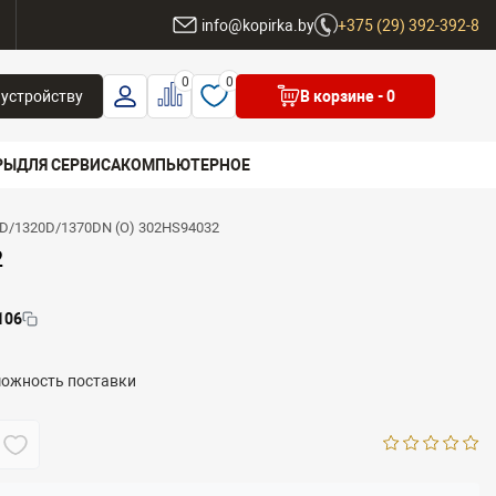
ы
info@kopirka.by
+375 (29) 392-392-8
0
0
 устройству
В корзине
- 0
РЫ
ДЛЯ СЕРВИСА
КОМПЬЮТЕРНОЕ
0D/1320D/1370DN (O) 302HS94032
 бренд
2
106
можность поставки