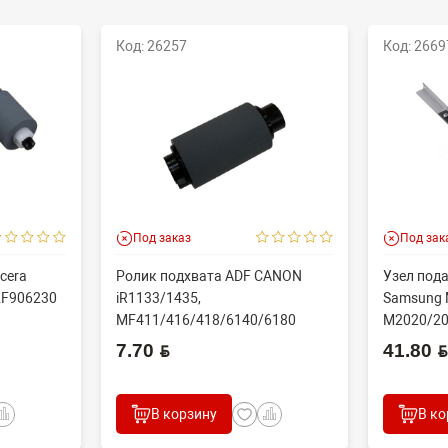
Код: 26257
Код: 2669
Под заказ
Под зак
cera
Ролик подхвата ADF CANON
Узел пода
2F906230
iR1133/1435,
Samsung 
MF411/416/418/6140/6180
M2020/20
N/60...
(CET), DGP0606, FC7-618...
(совм) J..
7.70 BYN
41.80 BYN
В корзину
В ко