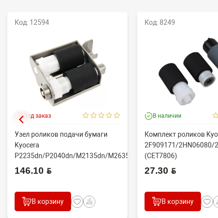
Код: 12594
Код: 8249
Под заказ
В наличии
Узел роликов подачи бумаги
Комплект роликов Kyo
Kyocera
2F909171/2HN06080/
P2235dn/P2040dn/M2135dn/M2635dn/M2735dw/M2040dn
(CET7806)
(O...
2100DN/4100DN/4200D
146.10 BYN
27.30 BYN
В корзину
В корзину