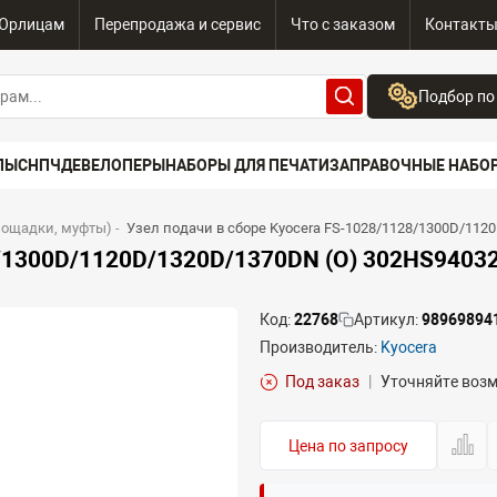
Юрлицам
Перепродажа и сервис
Что с заказом
Контакт
Подбор по
Бренд:
ПЫ
СНПЧ
ДЕВЕЛОПЕРЫ
НАБОРЫ ДЛЯ ПЕЧАТИ
ЗАПРАВОЧНЫЕ НАБО
Выберите бренд
Устройство:
лощадки, муфты)
-
Узел подачи в сборе Kyocera FS-1028/1128/1300D/112
Сначала выберите
8/1300D/1120D/1320D/1370DN (O) 302HS9403
Код:
22768
Артикул:
98969894
Производитель:
Kyocera
Под заказ
|
Уточняйте воз
Цена по запросу