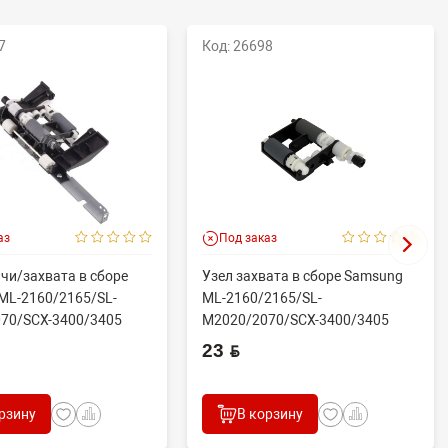
7
Код: 26698
аз
Под заказ
чи/захвата в сборе
Узел захвата в сборе Samsung
ML-2160/2165/SL-
ML-2160/2165/SL-
70/SCX-3400/3405
M2020/2070/SCX-3400/3405
.
(совм) JC93-005...
23 BYN
рзину
В корзину