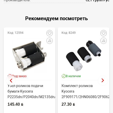
Рекомендуем посмотреть
Код: 12594
Код: 8249
Под заказ
В наличии
Узел роликов подачи
Комплект роликов
бумаги Kyocera
Kyocera
P2235dn/P2040dn/M2135dn/M2635dn/M2735dw/M2040dn
2F909171/2HN06080/2F90623
(O...
(CET7806)
145.40 BYN
27.30 BYN
2100DN/4100DN/4200DN/60...