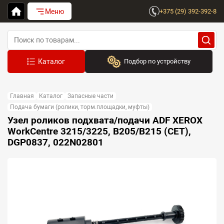
Меню
+375 (29) 392-392-8
Подбор по устройству
Бренд:
Главная
Каталог
Запасные части
Выберите бренд
Подача бумаги (ролики, торм.площадки, муфты)
Узел роликов подхвата/подачи ADF XEROX
Устройство:
WorkCentre 3215/3225, B205/B215 (CET),
Сначала выберите бренд
DGP0837, 022N02801