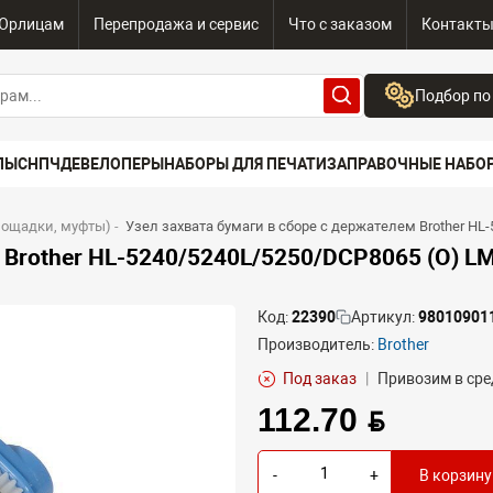
Юрлицам
Перепродажа и сервис
Что с заказом
Контакт
Подбор по
Бренд:
ПЫ
СНПЧ
ДЕВЕЛОПЕРЫ
НАБОРЫ ДЛЯ ПЕЧАТИ
ЗАПРАВОЧНЫЕ НАБО
Выберите бренд
Устройство:
лощадки, муфты)
-
Узел захвата бумаги в сборе с держателем Brother HL
Сначала выберите
м Brother HL-5240/5240L/5250/DCP8065 (O) L
Код:
22390
Артикул:
98010901
Производитель:
Brother
Под заказ
|
Привозим в сре
112.70 BYN
-
+
В корзину