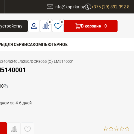
ы
info@kopirka.by
+375 (29) 392-392-8
0
0
 устройству
В корзине
- 0
РЫ
ДЛЯ СЕРВИСА
КОМПЬЮТЕРНОЕ
-5240/5240L/5250/DCP8065 (O) LM5140001
 бренд
M5140001
10
днем за 4-6 дней