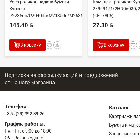
Узел роликов подачи бумаги
Комплект роликов Kyo
Kyocera
2F909171/2HN06080/
P2235dn/P2040dn/M2135dn/M2635dn/M2735dw/M2040dn
(CET7806)
(O...
2100DN/4100DN/4200D
145.40 BYN
27.30 BYN
В корзину
В корзину
Подписка на рассылку акций и предложений
от нашего магазина
Телефон:
Каталог
+375 (29) 392-39-26
Картриджи для
График работы:
Бумага и мате
Пн. - Пт. с 9:00 до 18:00
Запасные част
Сб. - Вс. выходные