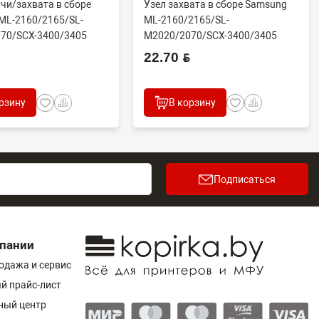
чи/захвата в сборе
Узел захвата в сборе Samsung
ML-2160/2165/SL-
ML-2160/2165/SL-
70/SCX-3400/3405
M2020/2070/SCX-3400/3405
.
(совм) JC93-005...
22.70 BYN
рзину
В корзину
Подписаться
пании
одажа и сервис
й прайс-лист
ный центр