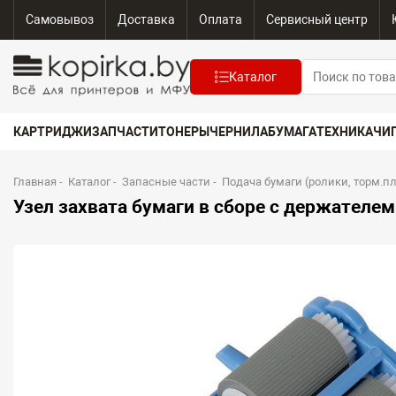
Самовывоз
Доставка
Оплата
Сервисный центр
Каталог
КАРТРИДЖИ
ЗАПЧАСТИ
ТОНЕРЫ
ЧЕРНИЛА
БУМАГА
ТЕХНИКА
ЧИ
Главная
-
Каталог
-
Запасные части
-
Подача бумаги (ролики, торм.п
Узел захвата бумаги в сборе с держателе