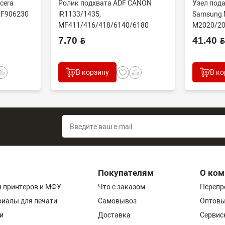
cera
Ролик подхвата ADF CANON
Узел пода
2F906230
iR1133/1435,
Samsung 
MF411/416/418/6140/6180
M2020/20
N/60...
(CET), DGP0606, FC7-618...
(совм) J..
7.70 BYN
41.40 BYN
В корзину
В ко
Покупателям
О ком
 принтеров и МФУ
Что с заказом
Перепр
риалы для печати
Самовывоз
Оптовы
и
Доставка
Сервис