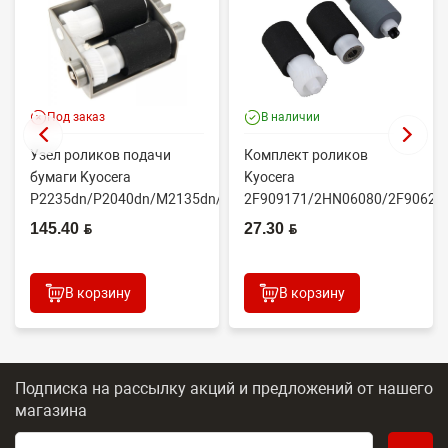
Под заказ
В наличии
Узел роликов подачи
Комплект роликов
бумаги Kyocera
Kyocera
P2235dn/P2040dn/M2135dn/M2635dn/M2735dw/M2040dn
2F909171/2HN06080/2F90623
(O...
(CET7806)
145.40 BYN
27.30 BYN
2100DN/4100DN/4200DN/60...
В корзину
В корзину
Подписка на рассылку акций и предложений
от нашего
магазина