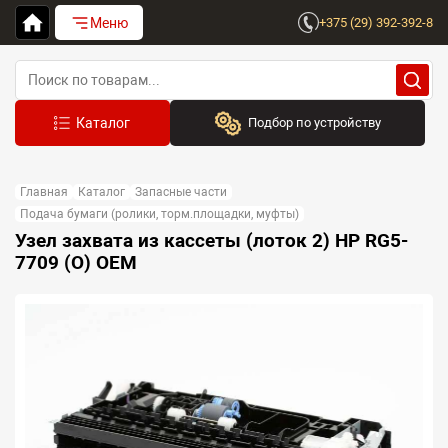
Меню
+375 (29) 392-392-8
Подбор по устройству
Бренд:
Главная
Каталог
Запасные части
Выберите бренд
Подача бумаги (ролики, торм.площадки, муфты)
Узел захвата из кассеты (лоток 2) HP RG5-
Устройство:
7709 (O) OEM
Сначала выберите бренд