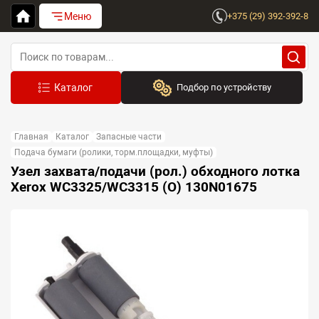
Меню
+375 (29) 392-392-8
Подбор по устройству
Бренд:
Главная
Каталог
Запасные части
Выберите бренд
Подача бумаги (ролики, торм.площадки, муфты)
Узел захвата/подачи (рол.) обходного лотка
Устройство:
Xerox WC3325/WC3315 (O) 130N01675
Сначала выберите бренд