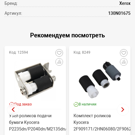
Бренд:
Xerox
Артикул:
130N01675
Рекомендуем посмотреть
Код: 12594
Код: 8249
Под заказ
В наличии
Узел роликов подачи
Комплект роликов
бумаги Kyocera
Kyocera
P2235dn/P2040dn/M2135dn/M2635dn/M2735dw/M2040dn
2F909171/2HN06080/2F90623