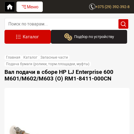
Меню
+375 (29) 392-392-8
Подбор по устройству
Бренд:
Главная
Каталог
Запасные части
Выберите бренд
Подача бумаги (ролики, торм.площадки, муфты)
Вал подачи в сборе HP LJ Enterprise 600
Устройство:
M601/M602/M603 (O) RM1-8411-000CN
Сначала выберите бренд