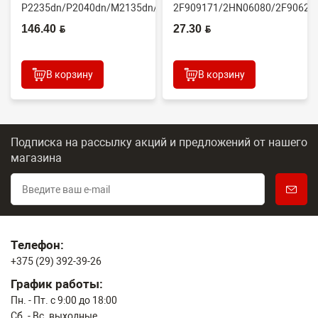
P2235dn/P2040dn/M2135dn/M2635dn/M2735dw/M2040dn
2F909171/2HN06080/2F90623
(O...
(CET7806)
146.40 BYN
27.30 BYN
2100DN/4100DN/4200DN/60...
В корзину
В корзину
Подписка на рассылку акций и предложений
от нашего
магазина
Телефон:
+375 (29) 392-39-26
График работы:
Пн. - Пт. с 9:00 до 18:00
Сб. - Вс. выходные