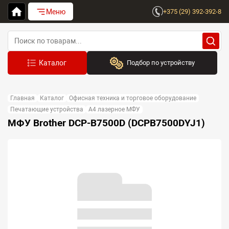
Меню
+375 (29) 392-392-8
Подбор по устройству
Бренд:
Главная
Каталог
Офисная техника и торговое оборудование
Выберите бренд
Печатающие устройства
A4 лазерное МФУ
МФУ Brother DCP-B7500D (DCPB7500DYJ1)
Устройство:
Сначала выберите бренд