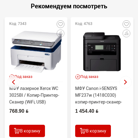
Рекомендуем посмотреть
Код: 7343
Код: 4763
Под заказ
Под заказ
МФУ лазерное Xerox WC
МФУ Canon i-SENSYS
3025BI / Копир-Принтер-
MF237w (1418C030)
Сканер (WiFi, USB)
копир-принтер-сканер-
факс(без трубки)-wifi
768.90 BYN
1 454.40 BYN
В корзину
В корзину