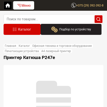
Меню
+375 (29) 392-392-8
Подбор по устройству
Бренд:
Главная
Каталог
Офисная техника и торговое оборудование
Выберите бренд
Печатающие устройства
A4 лазерный принтер
Принтер Катюша P247e
Устройство:
Сначала выберите бренд