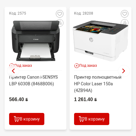
Код: 2575
Код: 28208
Под заказ
Под заказ
Принтер Canon i-SENSYS
Принтер полноцветный
LBP 6030B (8468B006)
HP Color Laser 150a
(4ZB94A)
566.40 BYN
1 261.40 BYN
В корзину
В корзину