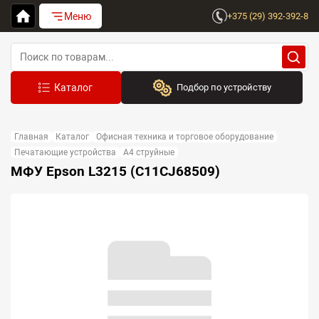
Меню
+375 (29) 392-392-8
Подбор по устройству
Бренд:
Главная
Каталог
Офисная техника и торговое оборудование
Выберите бренд
Печатающие устройства
A4 струйные
МФУ Epson L3215 (C11CJ68509)
Устройство:
Сначала выберите бренд