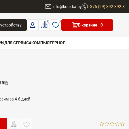
ы
info@kopirka.by
+375 (29) 392-392-8
0
0
 устройству
В корзине
- 0
РЫ
ДЛЯ СЕРВИСА
КОМПЬЮТЕРНОЕ
 бренд
19
зим за 4-6 дней