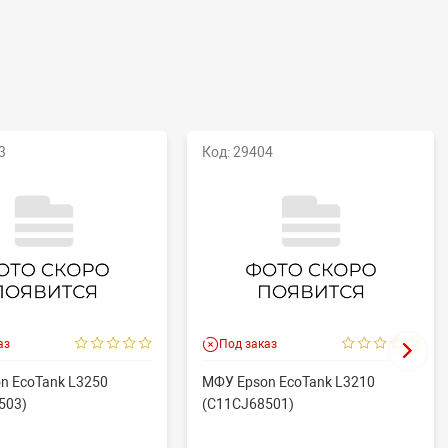
3
Код: 29404
аз
Под заказ
n EcoTank L3250
МФУ Epson EcoTank L3210
503)
(C11CJ68501)