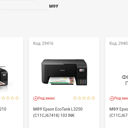
МФУ
Код: 29416
Код: 2940
Под заказ
Под зак
210
МФУ Epson EcoTank L3250
МФУ Epso
(C11CJ67418) 103 INK
(C11CJ67