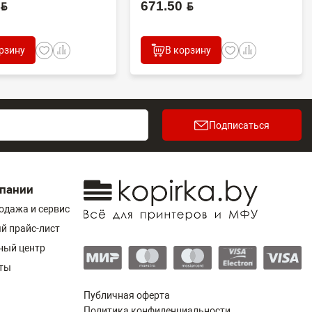
YN
671.50 BYN
рзину
В корзину
Подписаться
пании
одажа и сервис
й прайс-лист
ный центр
ты
Публичная оферта
Политика конфиденциальности