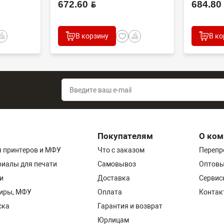
672.60 BYN
684.80 B
В корзину
В ко
Покупателям
О ком
 принтеров и МФУ
Что с заказом
Перепр
риалы для печати
Самовывоз
Оптовы
и
Доставка
Сервис
пиры, МФУ
Оплата
Контак
ска
Гарантия и возврат
Юрлицам