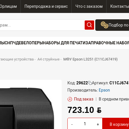
Юрлицам
Перепродажа и сервис
Что с заказом
Контакт
Подбор по
Бренд:
ПЫ
СНПЧ
ДЕВЕЛОПЕРЫ
НАБОРЫ ДЛЯ ПЕЧАТИ
ЗАПРАВОЧНЫЕ НАБО
Выберите бренд
Устройство:
тающие устройства
-
A4 струйные
-
МФУ Epson L3251 (C11CJ67419)
Сначала выберите
Код:
29622
Артикул:
C11CJ674
Производитель:
Epson
Под заказ
|
В среднем приво
723.10 BYN
-
+
В корзину