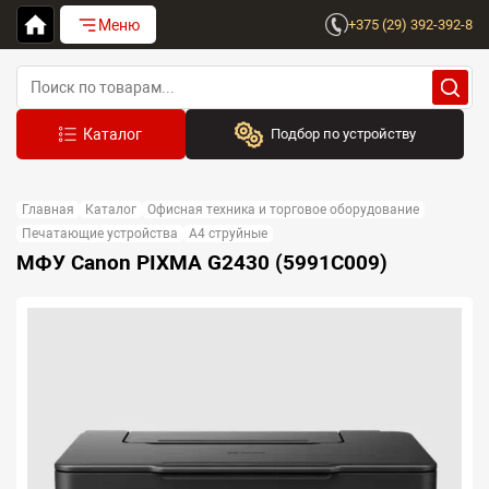
Меню
+375 (29) 392-392-8
Подбор по устройству
Бренд:
Главная
Каталог
Офисная техника и торговое оборудование
Выберите бренд
Печатающие устройства
A4 струйные
МФУ Canon PIXMA G2430 (5991C009)
Устройство:
Сначала выберите бренд