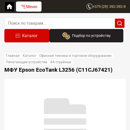
Меню
+375 (29) 392-392-8
Подбор по устройству
Бренд:
Главная
Каталог
Офисная техника и торговое оборудование
Выберите бренд
Печатающие устройства
A4 струйные
МФУ Epson EcoTank L3256 (C11CJ67421)
Устройство:
Сначала выберите бренд