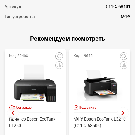
Артикул:
C11CJ68401
Тип устройства:
МФУ
Рекомендуем посмотреть
Код: 20468
Код: 19655
Под заказ
Под заказ
Принтер Epson EcoTank
МФУ Epson EcoTank L3210
L1250
(C11CJ68506)