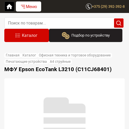
Меню
+375 (29) 392-392-8
Подбор по устройству
Бренд:
Главная
Каталог
Офисная техника и торговое оборудование
Выберите бренд
Печатающие устройства
A4 струйные
МФУ Epson EcoTank L3210 (C11CJ68401)
Устройство:
Сначала выберите бренд