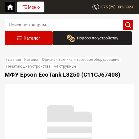
Меню
+375 (29) 392-392-8
Подбор по устройству
Бренд:
Главная
Каталог
Офисная техника и торговое оборудование
Выберите бренд
Печатающие устройства
A4 струйные
МФУ Epson EcoTank L3250 (C11CJ67408)
Устройство:
Сначала выберите бренд